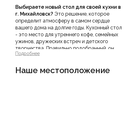
Выбираете новый стол для своей кухни в
г. Михайловск?
Это решение, которое
определит атмосферу в самом сердце
вашего дома на долгие годы. Кухонный стол
- это место для утреннего кофе, семейных
ужинов, дружеских встреч и детского
творчества. Правильно подобранный, он
Подробнее
станет не просто предметом мебели, а
центром притяжения и источником теплых
Наше местоположение
воспоминаний. В интернет-магазине Мебель
МАСК вы найдете обширный ассортимент
обеденных столов: от классических до
современных, компактных до просторных,
которые идеально впишутся в ваше
пространство и образ жизни.
Как выбрать кухонный стол:
ключевые критерии
Чтобы ваш новый обеденный стол был