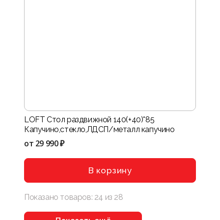
LOFT Стол раздвижной 140(+40)*85
Капучино,стекло,ЛДСП/металл капучино
от
29 990 ₽
В корзину
Показано товаров:
24
из
28