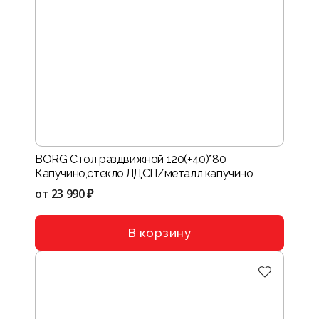
BORG Стол раздвижной 120(+40)*80
Капучино,стекло,ЛДСП/металл капучино
от
23 990 ₽
В корзину