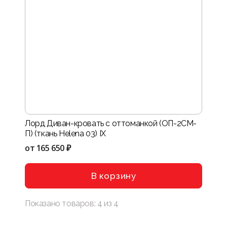
Лорд Диван-кровать с оттоманкой (ОП-2СМ-
П) (ткань Helena 03) IX
от
165 650 ₽
В корзину
Показано товаров:
4
из
4