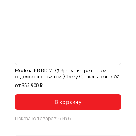
Modena FB.BD.MD.7 Кровать с решеткой,
отделка шпон вишни (Сherry С), ткань Jeanie-02
от
352 900 ₽
В корзину
Показано товаров:
6
из
6