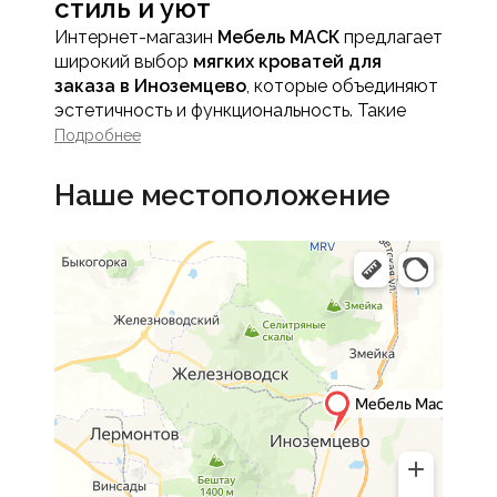
стиль и уют
Интернет-магазин
Мебель МАСК
предлагает
широкий выбор
мягких кроватей для
заказа в Иноземцево
, которые объединяют
эстетичность и функциональность. Такие
модели создают максимальный комфорт,
Подробнее
обеспечивая удобство сна и отдых в
течение всего дня.
Наше местоположение
Мягкая кровать - это не просто спальное
место, но и акцент интерьера спальни,
способный придать комнате уют и
выразительность.
Преимущества мягких
кроватей
Комфорт и эргономика
Мягкое изголовье и обивка обеспечивают
комфортное опирание во время чтения,
просмотра телевизора или работы с