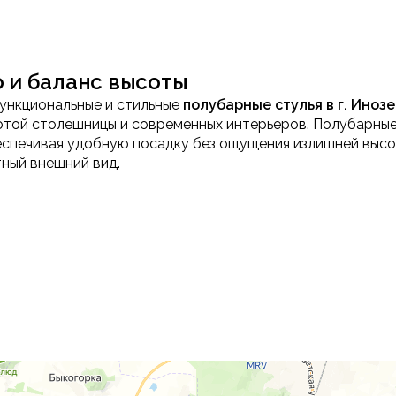
о и баланс высоты
ункциональные и стильные
полубарные стулья в г. Иноз
ысотой столешницы и современных интерьеров. Полубарн
еспечивая удобную посадку без ощущения излишней высо
тный внешний вид.
льев
 островов средней высоты, обеспечивая комфортную по
сохранять устойчивость и не перегружать пространство,
нения