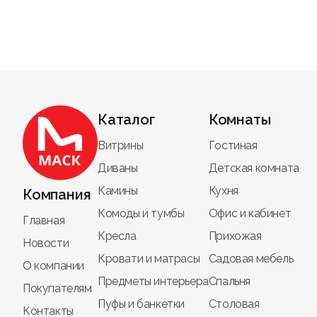
помощь специалистов при подборе;
удобная
доставка в Иноземцево
;
гарантия на изделия.
Как купить полубарные стуль
Выберите подходящие
полубарные стулья
Уточните высоту, материалы и конструкти
Каталог
Комнаты
Оформите заказ онлайн или по телефону.
Получите
доставку в Иноземцево
и гарант
Витрины
Гостиная
Диваны
Детская комната
Полубарные стулья от
Мебель МАСК
- это удо
Камины
Кухня
Компания
Комоды и тумбы
Офис и кабинет
Главная
Кресла
Прихожая
Новости
Кровати и матрасы
Садовая мебель
О компании
Предметы интерьера
Спальня
Покупателям
Пуфы и банкетки
Столовая
Контакты