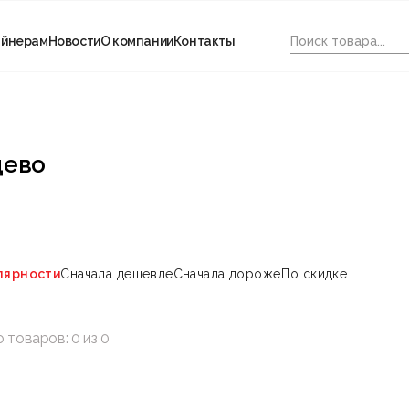
айнерам
Новости
О компании
Контакты
цево
лярности
Сначала дешевле
Сначала дороже
По скидке
о товаров:
0
из
0