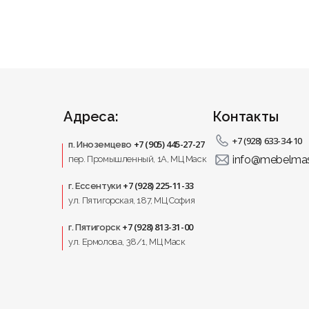
я в Иноземцево
в каталоге.
вные особенности у менеджера.
Адреса:
Контакты
ию от производителя.
+7 (928) 633-34-10
+7 (905) 445-27-27
п. Иноземцево
info@mebelmas
пер. Промышленный, 1A, МЦ Маск
бное решение для современных кухонь и функциональных
+7 (928) 225-11-33
г. Ессентуки
ул. Пятигорская, 187, МЦ София
+7 (928) 813-31-00
г. Пятигорск
ул. Ермолова, 38/1, МЦ Маск