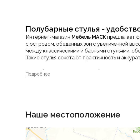
Полубарные стулья - удобств
Интернет-магазин
Мебель МАСК
предлагает ф
с островом, обеденных зон с увеличенной в
между классическими и барными стульями, об
Такие стулья сочетают практичность и аккура
Особенности полубарных сту
Подробнее
Оптимальная высота сиденья
Полубарные стулья подходят для столешниц и
использовании.
Компактность и устойчивость
Наше местоположение
Конструкции продуманы таким образом, чтобы 
гостиных.
Материалы и качество испол