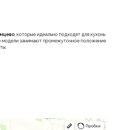
емцево
, которые идеально подходят для кухонь
ые модели занимают промежуточное положение
ты.
садку и удобство при повседневном
 что особенно важно для кухонь и кухонь-