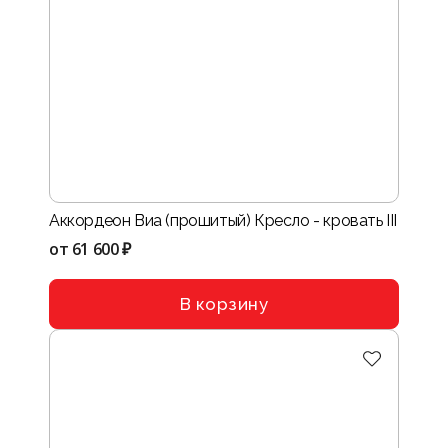
Аккордеон Виа (прошитый) Кресло - кровать III
от
61 600 ₽
В корзину