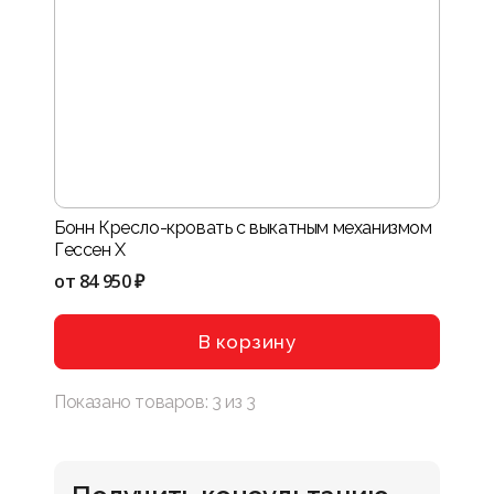
Бонн Кресло-кровать с выкатным механизмом
Гессен X
от
84 950 ₽
В корзину
Показано товаров:
3
из
3