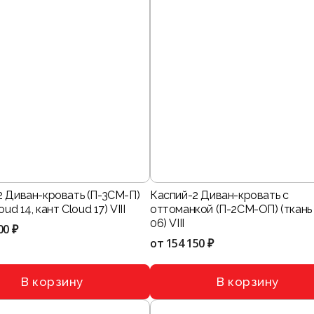
2 Диван-кровать (П-3СМ-П)
Каспий-2 Диван-кровать с
oud 14, кант Cloud 17) VIII
оттоманкой (П-2СМ-ОП) (ткань
06) VIII
00 ₽
от
154 150 ₽
В корзину
В корзину