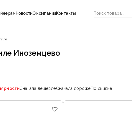
айнерам
Новости
О компании
Контакты
тиле
иле Иноземцево
лярности
Сначала дешевле
Сначала дороже
По скидке