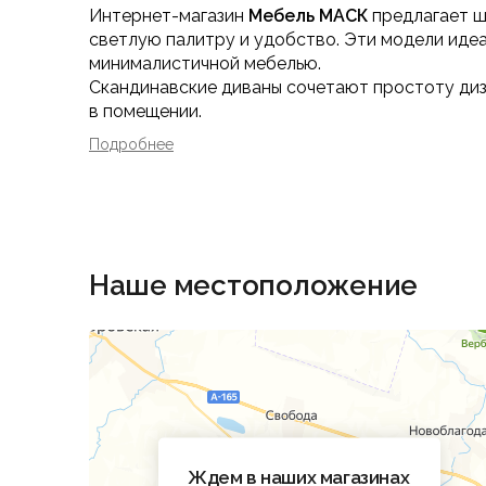
Интернет-магазин
Мебель МАСК
предлагает 
светлую палитру и удобство. Эти модели иде
минималистичной мебелью.
Скандинавские диваны сочетают простоту диза
в помещении.
Подробнее
Ассортимент диванов в сканди
В каталоге представлены разнообразные вари
Прямые скандинавские дива
Элегантные минималистичные модели с чистыми
Угловые и модульные диваны в 
Наше местоположение
Функциональные решения для больших помещен
обеспечивают больше посадочных мест без п
Диваны-кровати и раскладны
Модели с трансформацией идеально подходят д
Компактные двухместные див
Лёгкие и аккуратные модели для ограниченны
Ждем в наших магазинах