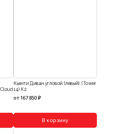
Кьянти Диван угловой (левый), (Tower
 Cloud
14) К2
от
167 850 ₽
В корзину