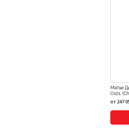
Матье Д
O101, (C
от
247 0