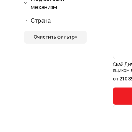
механизм
Страна
Очистить фильтр
Скай Ди
ящиком дл
от
210 8