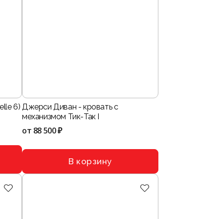
lle 6)
Джерси Диван - кровать с
механизмом Тик-Так I
от
88 500 ₽
В корзину