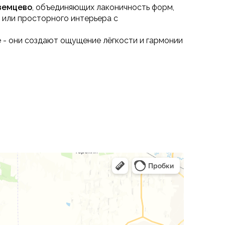
оземцево
, объединяющих лаконичность форм,
 или просторного интерьера с
е - они создают ощущение лёгкости и гармонии
х, кабинетов и небольших квартир.
ьные конфигурации, а угловые модели
ль и функциональность.
тичными подлокотниками и простыми формами.