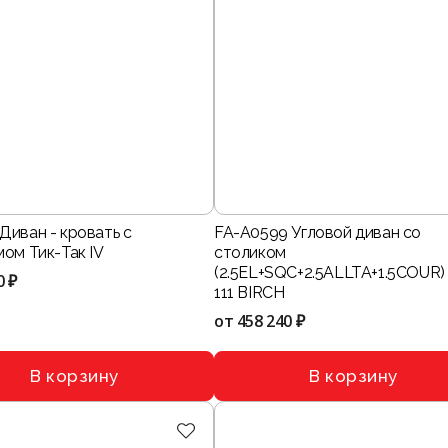
Диван - кровать с
FA-A0599 Угловой диван со
ом Тик-Так IV
столиком
(2.5EL+SQC+2.5ALLTA+1.5COUR) 
0 ₽
111 BIRCH
от
458 240 ₽
В корзину
В корзину