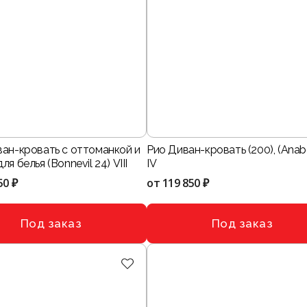
ван-кровать с оттоманкой и
Рио Диван-кровать (200), (Anabe
я белья (Bonnevil 24) VIII
IV
50 ₽
от
119 850 ₽
Под заказ
Под заказ