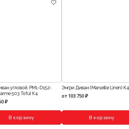
иван угловой, PM1-D152-
Энгри Диван (Marseille Linen) К
harme 503 Tofu) К4
от
103 750 ₽
50 ₽
В корзину
В корзину