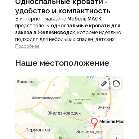
Односпальные кровати -
удобство и компактность
В интернет-магазине
Мебель МАСК
представлены
односпальные кровати для
заказа в Железноводск
, которые идеально
подходят для небольших спален, детских
комнат, подростковых комнат или студий.
Подробнее
Компактные кровати обеспечивают
комфортный сон и создают функциональное
Наше местоположение
пространство, сохраняя уют и стиль
интерьера.
Односпальная кровать - это практичное
решение для тех, кто ценит эргономику и
удобство без ущерба для эстетики.
Преимущества
односпальных кроватей
Компактность и
рациональное