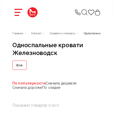
Главная
Каталог
Кровати и матрасы
Односпальные кроват
Односпальные кровати
Железноводск
Все
По популярности
Сначала дешевле
Сначала дороже
По скидке
Показано товаров:
0
из
0