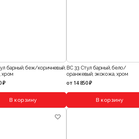
тул барный, беж/коричневый,
BC 33 Стул барный, бело/
, хром
оранжевый, экокожа, хром
0 ₽
от
14 850 ₽
В корзину
В корзину