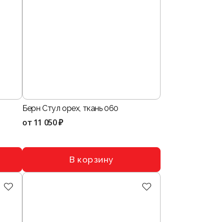
Берн Стул орех, ткань 060
от
11 050 ₽
В корзину