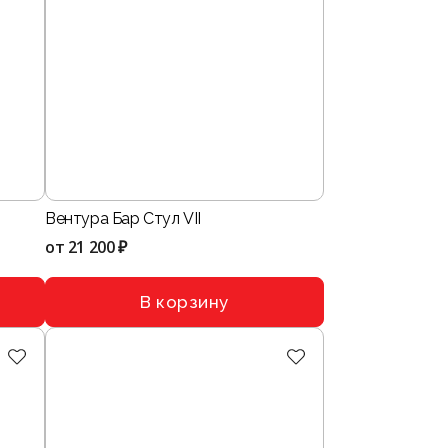
Вентура Бар Стул VII
от
21 200 ₽
В корзину