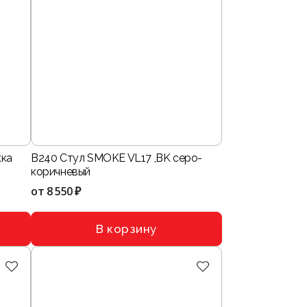
кка
B240 Стул SMOKE VL17 ,BK серо-
коричневый
от
8 550 ₽
В корзину