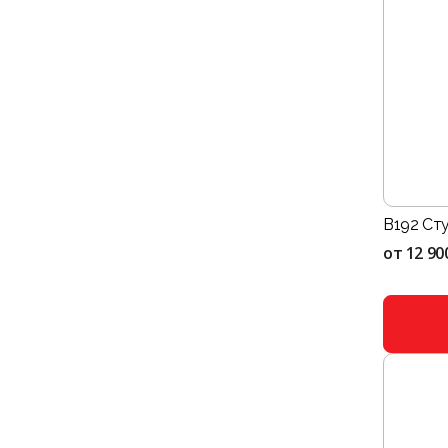
B192 Сту
от
12 90