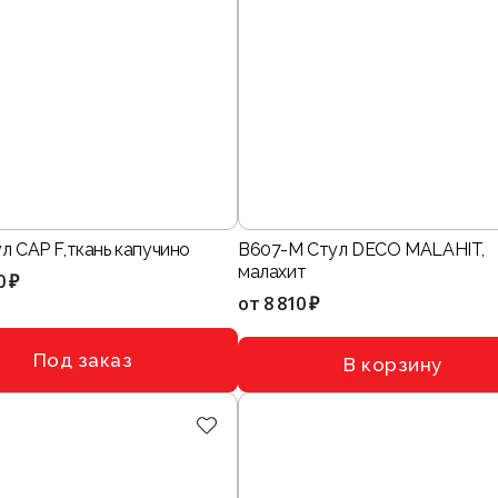
л CAP F,ткань капучино
B607-M Стул DECO MALAHIT,
малахит
0 ₽
от
8 810 ₽
Под заказ
В корзину