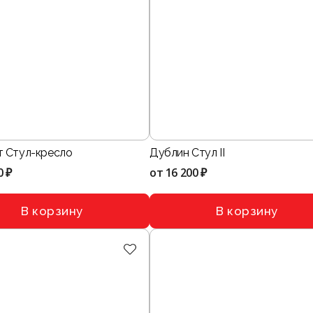
 Стул-кресло
Дублин Стул II
0 ₽
от
16 200 ₽
В корзину
В корзину