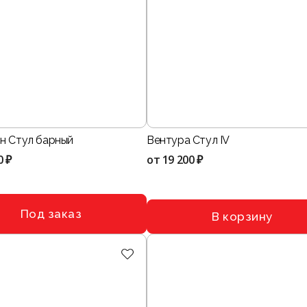
н Стул барный
Вентура Стул IV
0 ₽
от
19 200 ₽
Под заказ
В корзину