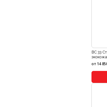
BC 33 С
экокожа
от
14 85