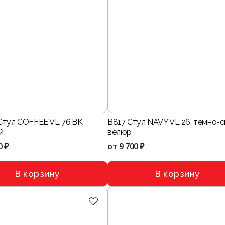
Стул COFFEE VL 76,BK,
B817 Стул NAVY VL 26, темно-
й
велюр
0 ₽
от
9 700 ₽
В корзину
В корзину