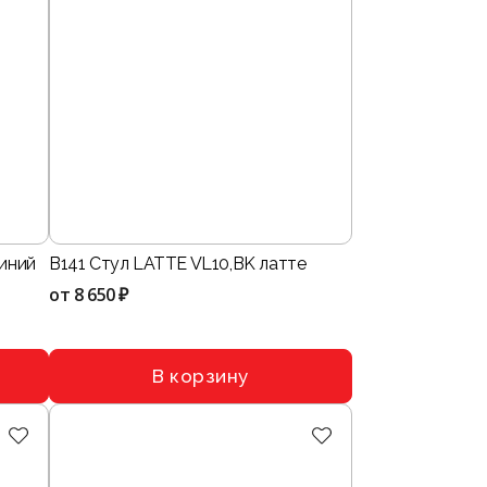
синий
B141 Стул LATTE VL10,BK латте
от
8 650 ₽
В корзину