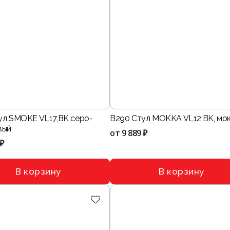
ул SMOKE VL17,BK серо-
B290 Стул MOKKA VL12,BK, мо
вый
от
9 889 ₽
 ₽
В корзину
В корзину