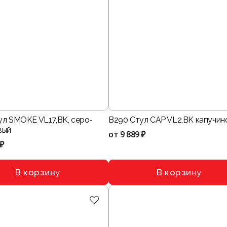
ул SMOKE VL17,BK, серо-
B290 Стул CAP VL2,BK капучин
вый
от
9 889 ₽
 ₽
В корзину
В корзину