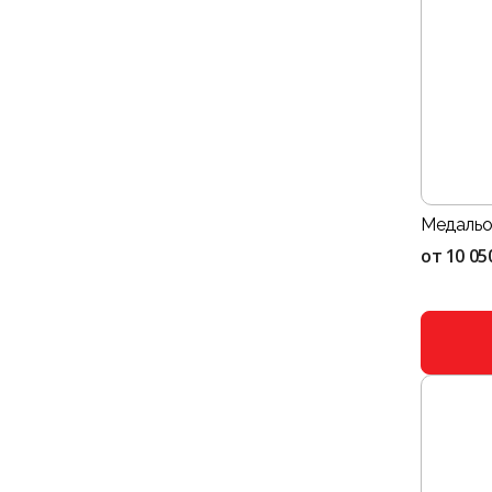
Медальо
от
10 05