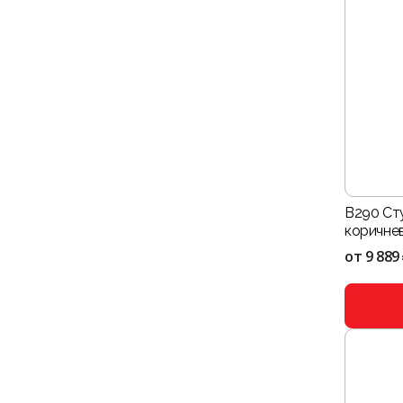
B290 Ст
коричне
от
9 889