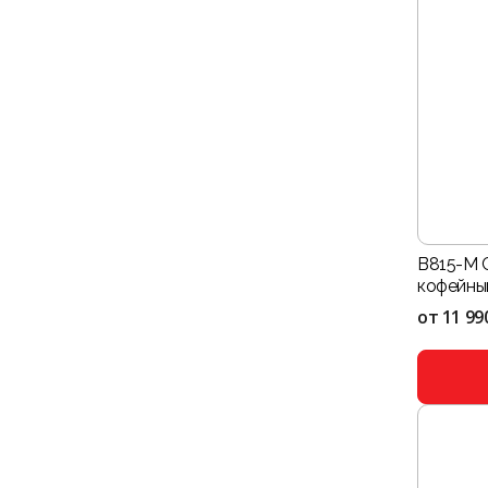
B815-M 
кофейны
от
11 99