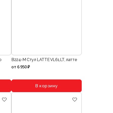
о
B224-M Стул LATTE VL61,LT, латте
от
6 950 ₽
В корзину