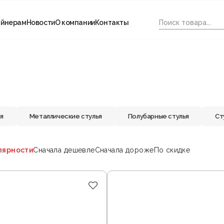
айнерам
Новости
О компании
Контакты
я
Металлические стулья
Полубарные стулья
Ст
лярности
Сначала дешевле
Сначала дороже
По скидке