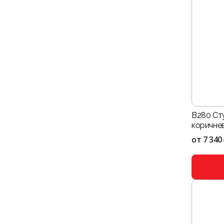
B280 Ст
коричне
от
7 340