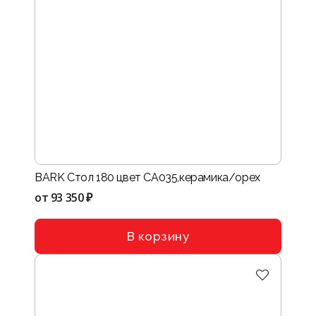
BARK Стол 180 цвет СА035,керамика/орех
от
93 350 ₽
В корзину