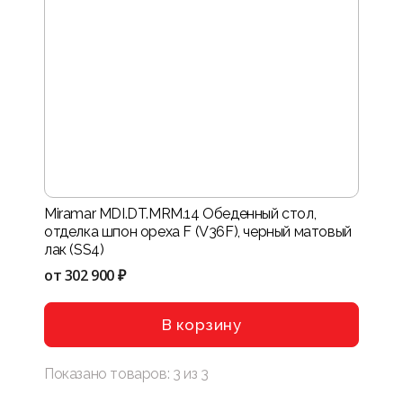
Miramar MDI.DT.MRM.14 Обеденный стол,
отделка шпон ореха F (V36F), черный матовый
лак (SS4)
от
302 900 ₽
В корзину
Показано товаров:
3
из
3